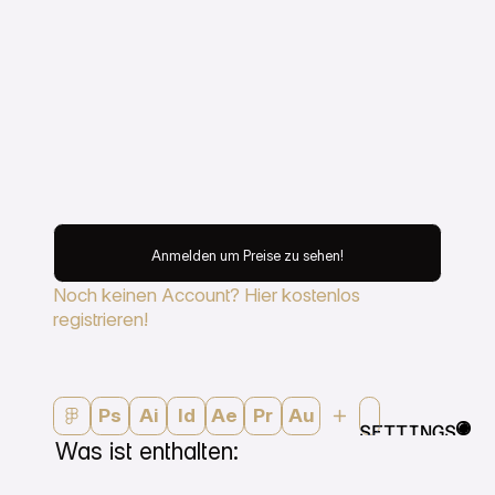
Anmelden um Preise zu sehen!
Anmelden um Preise zu sehen
Anmelden um Preise zu sehen!
Noch keinen Account? Hier kostenlos
registrieren!
Ps
Ai
Id
Ae
Pr
Au
SETTINGS
Was ist enthalten:
CLOSE