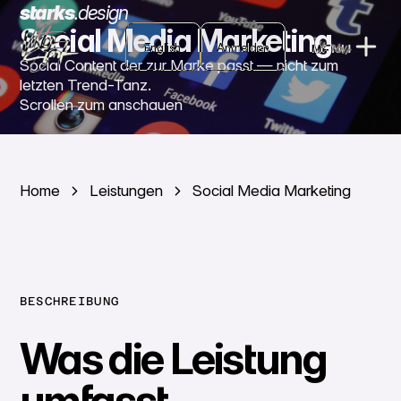
starks
.
design
Social Media Marketing
English
English
Anmelden
MENU
Anmelden
Social Content der zur Marke passt — nicht zum
CLOSE
letzten Trend-Tanz.
Scrollen zum anschauen
Home
Leistungen
Social Media Marketing
BESCHREIBUNG
Was die Leistung
umfasst