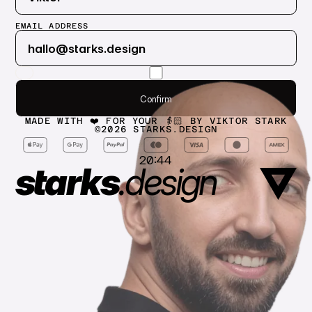
EMAIL ADDRESS
Submit
Confirm
Confirm
MADE WITH ❤️ FOR YOUR 👵🏻 BY VIKTOR STARK
©
2026
STARKS.DESIGN
20:44
starks
.
design